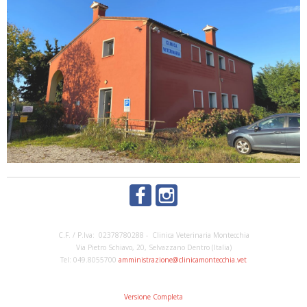
C.F. / P.Iva: 02378780288 - Clinica Veterinaria Montecchia
Via Pietro Schiavo, 20, Selvazzano Dentro (Italia)
Tel: 049.8055700
amministrazione@clinicamontecchia.vet
Versione Completa