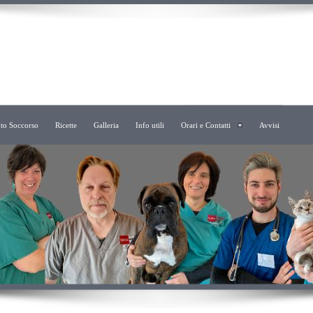
to Soccorso
Ricette
Galleria
Info utili
Orari e Contatti
Avvisi